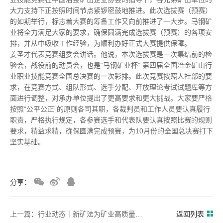
大力支持下正按照时间节点紧锣密鼓地推进。此次选拔赛（预赛）
的如期举行，标志着大赛的筹备工作又向前推进了一大步。马钢矿
业将全力满足大家的要求，确保圆满完成选拔赛（预赛）的各项安
排，并从中吸收工作经验，为顺利办好正式大赛提供保障。
姜圣才代表竞赛组委会讲话。他说，本次选拔赛是一次集结前的检
验会，战役前的动员会，也是“马钢矿业杯” 第四届全国冶金矿山行
业职业技能竞赛全国总决赛的一次彩排。此次竞赛按照人社部的要
求，在竞赛方式、组队形式、选手分配、开放理论考试试题库等方
面进行调整，对承办单位提出了更高要求和更大挑战。大家要严格
按照“公平公正”的原则各司其职，各裁判员和工作人员要认真履行
职责，严格执行规定，各参赛选手和代表队要认真按照比赛的规则
要求，精益求精，确保圆满完成预赛，为10月份的全国总决赛打下
坚实基础。
分享：
上一篇：行业动态｜新矿法为矿业高质量发展保驾护航
返回列表