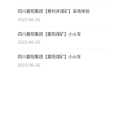
四川嘉阳集团【黄村井煤矿】采场体验
2023-06-25
四川嘉阳集团【嘉阳煤矿】小火车
2023-06-25
四川嘉阳集团【嘉阳煤矿】小火车
2023-06-25