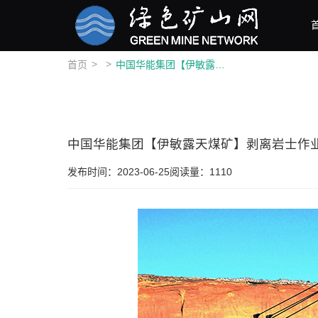
>
>
首页
中国华能集团【伊敏露天煤矿】剥离岩士作业
中国华能集团【伊敏露天煤矿】剥离岩士作
发布时间：2023-06-25
阅读量：1110