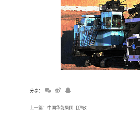
分享：
上一篇：中国华能集团【伊敏露天煤矿】工业广场全景