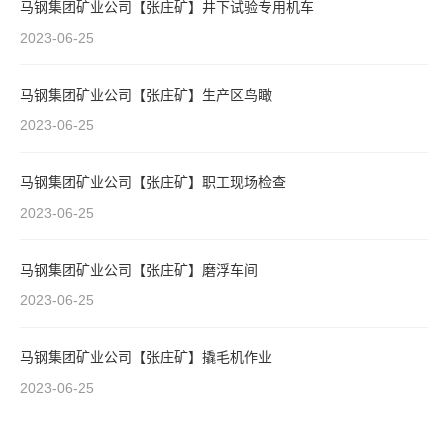
马钢集团矿业公司【张庄矿】井下试验专用机车
2023-06-25
马钢集团矿业公司【张庄矿】生产区鸟瞰
2023-06-25
马钢集团矿业公司【张庄矿】职工现场检查
2023-06-25
马钢集团矿业公司【张庄矿】磨浮车间
2023-06-25
马钢集团矿业公司【张庄矿】撬毛机作业
2023-06-25