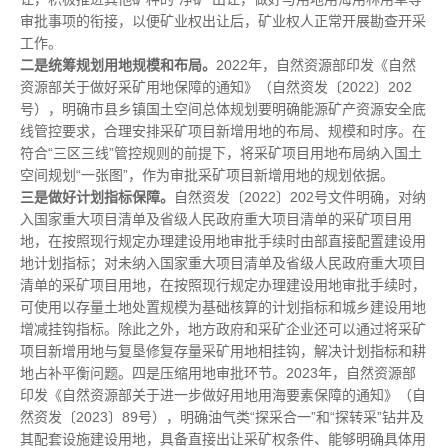
审批事项的衔接，以便矿业权出让后，矿业权人正常开展勘查开采
工作。
二是统筹规划用地规模和布局。
2022年，自然资源部印发《自然
资源部关于做好采矿用地保障的通知》（自然资发〔2022〕202
号），明确市县乡镇国土空间总体规划要明确能源矿产资源安全底
线管控要求，合理安排采矿项目新增用地的布局、规模和时序。在
符合“三区三线”管控规则的前提下，将采矿项目用地布局纳入国土
空间规划“一张图”，作为审批采矿项目新增用地的规划依据。
三是做好计划指标保障。
自然资发〔2022〕202号文件明确，对纳
入国家重大项目清单及省级人民政府重大项目清单的采矿项目用
地，在按照现行规定办理建设用地审批手续时由部直接配置建设用
地计划指标；对未纳入国家重大项目清单及省级人民政府重大项目
清单的采矿项目用地，在按照现行规定办理建设用地审批手续时，
可使用以存量土地处置规模为基础核算的计划指标和城乡建设用地
增减挂钩指标。除此之外，地方政府和采矿企业还可以通过将采矿
项目新增用地与复垦修复存量采矿用地相挂钩，解决计划指标和耕
地占补平衡问题。四是压缩用地审批环节。2023年，自然资源部
印发《自然资源部关于进一步做好用地用海要素保障的通知》（自
然资发〔2023〕89号），明确油气类“探采合一”和“探转采”钻井及
其配套设施建设用地，具备直接出让采矿权条件、能够明确具体用