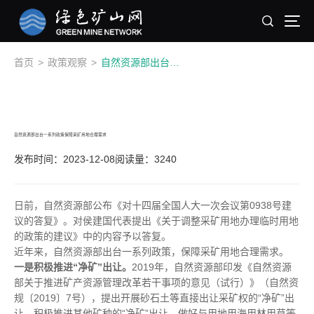
首页
>
政策观察
>
自然资源部出台一系列政策保障采矿用地合理需求
自然资源部出台一系列政策保障采矿用地合理需求
发布时间：2023-12-08
阅读量：3240
日前，自然资源部公布《对十四届全国人大一次会议第0938号建
议的答复》。对侯建国代表提出《关于调整采矿用地办理临时用地
的政策的建议》中的内容予以答复。
近年来，自然资源部出台一系列政策，保障采矿用地合理需求。
一是积极推进“净矿”出让。
2019年，自然资源部印发《自然资源
部关于推进矿产资源管理改革若干事项的意见（试行）》（自然资
规〔2019〕7号），提出开展砂石土等直接出让采矿权的“净矿”出
让，积极推进其他矿种的“净矿”出让，做好与用地用海用林用草等