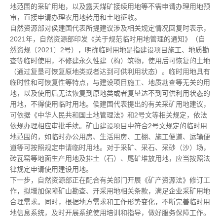
地范围的采矿用地，以及露天煤矿接续用地等不需申请办理用地预
审，直接申请办理农用地转用和土地征收。
自然资源部对侯建国代表所提建议涉及相关规定情况回复时表示，
2021年，自然资源部印发《关于规范临时用地管理的通知》（自
然资规〔2021〕2号），明确临时用地是指建设项目施工、地质勘
查等临时使用，不修建永久性建（构）筑物，使用后可恢复的土地
（通过复垦可恢复原地类或者达到可供利用状态）。临时用地具有
临时性和可恢复性等特点，与建设项目施工、地质勘查等无关的用
地，以及使用后无法恢复到原地类或者复垦达不到可供利用状态的
用地，不得使用临时用地。侯建国代表提出的有关采矿用地建议，
可依据《中华人民共和国土地管理法》和2号文等相关规定，依法
依规办理相应审批手续。矿山建设项目中符合2号文规定的临时用
地范围的，如临时办公用房、生活用房、工棚、施工便道、运输便
道等可按照规定申请临时用地。对于采矿、采石、采砂（沙）场，
砖瓦窑等地面生产用地及排土（石）、尾矿堆放用地，应当按照法
律规定申请使用建设用地。
下一步，自然资源部正在配合有关部门开展《矿产资源法》修订工
作，拟增加保障矿山勘查、开采用地相关条款，满足企业采矿用地
合理需求。同时，根据地方需求和工作形势变化，不断完善临时用
地信息系统，及时开展系统使用培训和指导，做好服务保障工作。