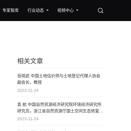
专家智库
行业动态
视频中心
相关文章
岳晓武 中国土地估价师与土地登记代理人协会
副会长，教授
2023-11-24
袁 航 中国自然资源经济研究院环境经济研究所
研究员，浙江省自然资源厅国土空间生态修复处
原三级调研员，高级工程师
2023-11-24