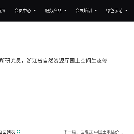
首页
会员中心
服务产品
会展培训
绿色示范
究所研究员，浙江省自然资源厅国土空间生态修
返回列表
下一篇：岳晓武 中国土地估价师与土地登记代理人协会副会长，教授