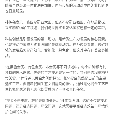
随着全球经济一体化进程加快，国际市场的波动对中国矿业的影响
也日益明显。
孙传尧表示，我国是矿业大国，但还不是矿业强国。在地质勘探、
采矿和矿物加工领域，我们与世界矿业发达国家还有一定的差距。
科技创新是引领发展的第一动力，是新质生产力发展的核心要素，
也是推动中国成为矿业强国的关键驱动力。在孙传尧看来，选矿领
域的发展趋势是高效化、智能化、绿色化，但这其中存在着诸多挑
战。
“在黑色金属、有色金属、非金属等不同领域中，每个矿种都有其
独特的技术需求。先进的工艺技术是第一位的，特别是流程结构非
常关键。”孙传尧以黄金为例解释说，氰化提金仍然是当前的主要
选矿工艺，但随着我国生态文明建设的推进，通过氰化提金工艺产
生的氰化尾渣的无害化处置成为了一项艰巨的任务。
“提金不是难度，难的是尾渣处理。”孙传尧强调，选矿不仅是技术
问题，还是经济问题、环保问题，这就需要平衡经济效益与环境保
护之间的关系。