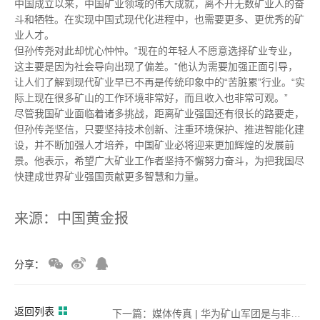
中国成立以来，中国矿业领域的伟大成就，离不开无数矿业人的奋
斗和牺牲。在实现中国式现代化进程中，也需要更多、更优秀的矿
业人才。
但孙传尧对此却忧心忡忡。“现在的年轻人不愿意选择矿业专业，
这主要是因为社会导向出现了偏差。”他认为需要加强正面引导，
让人们了解到现代矿业早已不再是传统印象中的“苦脏累”行业。“实
际上现在很多矿山的工作环境非常好，而且收入也非常可观。”
尽管我国矿业面临着诸多挑战，距离矿业强国还有很长的路要走，
但孙传尧坚信，只要坚持技术创新、注重环境保护、推进智能化建
设，并不断加强人才培养，中国矿业必将迎来更加辉煌的发展前
景。他表示，希望广大矿业工作者坚持不懈努力奋斗，为把我国尽
快建成世界矿业强国贡献更多智慧和力量。
来源：中国黄金报
分享：
返回列表
下一篇：媒体传真 | 华为矿山军团是与非：毁誉参半