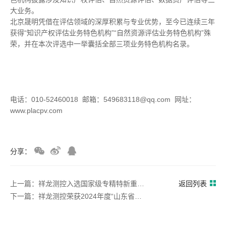
大业务。
北京晟明凭借在评估领域的深厚积累与专业优势，至今已连续三年
获得“知识产权评估业务特色机构”“自然资源评估业务特色机构”殊
荣，并在本次评选中一举囊括全部三项业务特色机构名录。
电话：010-52460018 邮箱：549683118@qq.com 网址：
www.placpv.com
分享：
上一篇：祥龙测控入选国家级专精特新重点“小巨人”企业祥龙测控入选国家级专精特新重点“小巨人”企业
返回列表
下一篇：祥龙测控荣获2024年度“山东省企业技术中心”与“山东制造”品牌认定