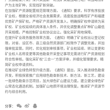
产为主攻矿种，实现找矿新突破。
在加强矿产资源配置规范管理方面，《通知》要求，科学有序投放
矿业权，根据全省经济社会发展需求，适度投放战略性矿产和福建
优势矿产探矿权。严格矿产资源开发准入，明确探矿权申请转为采
矿权、矿业权延续的具体准入条件，并优化调整重点矿种矿山最低
开采规模。严格控制矿业权协议出让。强化采矿用地保障。
在提升矿业政务服务效率方面，《通知》明确了矿业权出让登记权
限，对省、设区市、县三级自然资源部门权限作了调整完善，并加
强审批监管。同时，优化规划审核事项，矿业权延续、转让变更和
矿业权人名称变更等其他勘查开采登记事项无需进行矿产资源规划
符合性审核。强化采矿权“三合一”方案评审，并细化管理要求。精
简矿业权申请资料。
在推动矿业绿色转型升级方面，《通知》提出，深入推进绿色勘查
开发，积极探索推广应用绿色勘查新技术、新方法、新工艺，建设
一批绿色勘查示范项目，加大绿色矿山建设力度。建立健全绿色矿
山常态化遴选机制。加强矿山地质环境治理恢复。推进矿产资源节
约与综合利用。
分享：