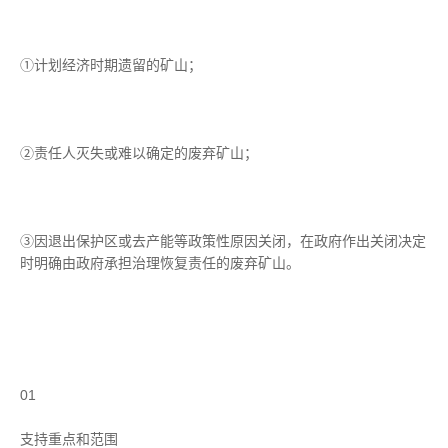
①计划经济时期遗留的矿山；
②责任人灭失或难以确定的废弃矿山；
③因退出保护区或去产能等政策性原因关闭，在政府作出关闭决定
时明确由政府承担治理恢复责任的废弃矿山。
01
支持重点和范围