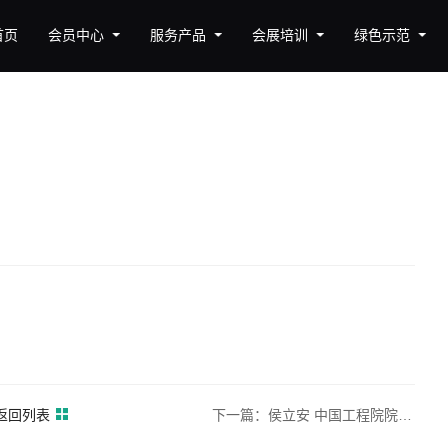
首页
会员中心
服务产品
会展培训
绿色示范
返回列表
下一篇：侯立安 中国工程院院士，大气污染防治专家